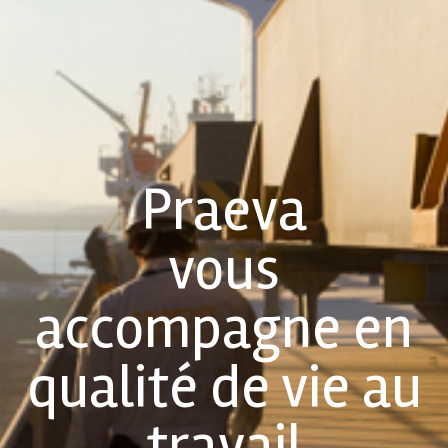
Praeva
vous
accompagne en
qualité de vie au
travail